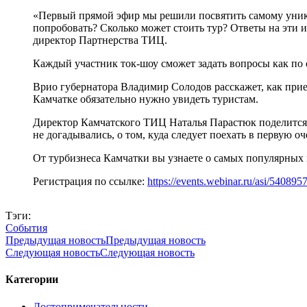
«Первый прямой эфир мы решили посвятить сам
ому
уник
попробовать? Сколько может стоить тур? Ответы на эти 
директор Партнерства ТИЦ.
Каждый участник ток-шоу сможет задать вопросы как по 
Врио губернатора Владимир Солодов расскажет, как приеха
Камчатке обязательно нужно увидеть туристам.
Директор Камчатского ТИЦ Наталья Парастюк поделится 
не догадывались, о том, куда следует поехать в первую оч
От турбизнеса Камчатки вы узнаете о самых популярных 
Регистрация по ссылке:
https://events.webinar.ru/asi/540895
Тэги:
События
Предыдущая новость
Предыдущая новость
Следующая новость
Следующая новость
Категории
Достопримечательности