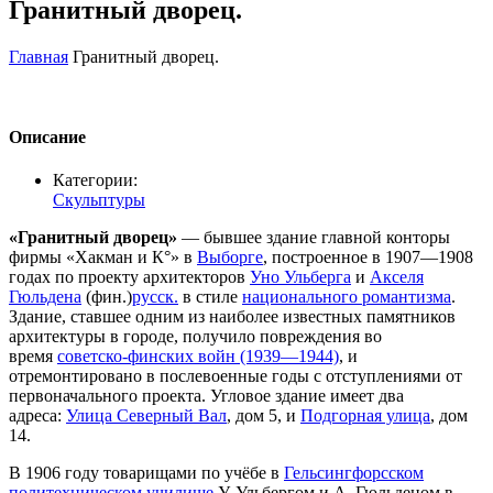
Гранитный дворец.
Главная
Гранитный дворец.
Описание
Категории:
Скульптуры
«Гранитный дворец»
— бывшее здание главной конторы
фирмы «Хакман и К°» в
Выборге
, построенное в 1907—1908
годах по проекту архитекторов
Уно Ульберга
и
Акселя
Гюльдена
(фин.)
русск.
в стиле
национального романтизма
.
Здание, ставшее одним из наиболее известных памятников
архитектуры в городе, получило повреждения во
время
советско-финских войн (1939—1944)
, и
отремонтировано в послевоенные годы с отступлениями от
первоначального проекта. Угловое здание имеет два
адреса:
Улица Северный Вал
, дом 5, и
Подгорная улица
, дом
14.
В 1906 году товарищами по учёбе в
Гельсингфорсском
политехническом училище
У. Ульбергом и А. Гюльденом в