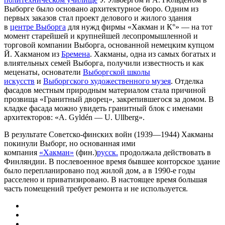
Выборге было основано архитектурное бюро. Одним из
первых заказов стал проект делового и жилого здания
в
центре Выборга
для нужд фирмы «Хакман и К°» — на тот
момент старейшей и крупнейшей лесопромышленной и
торговой компании Выборга, основанной немецким купцом
Й. Хакманом из
Бремена
. Хакманы, одна из самых богатых и
влиятельных семей Выборга, получили известность и как
меценаты, основатели
Выборгской школы
искусств
и
Выборгского художественного музея
. Отделка
фасадов местным природным материалом стала причиной
прозвища «Гранитный дворец», закрепившегося за домом. В
кладке фасада можно увидеть гранитный блок с именами
архитекторов: «A. Gyldén — U. Ullberg».
В результате Советско-финских войн (1939—1944) Хакманы
покинули Выборг, но основанная ими
компания
«Хакман»
(фин.)
русск.
продолжала действовать в
Финляндии. В послевоенное время бывшее конторское здание
было перепланировано под жилой дом, а в 1990-е годы
расселено и приватизировано. В настоящее время большая
часть помещений требует ремонта и не используется.