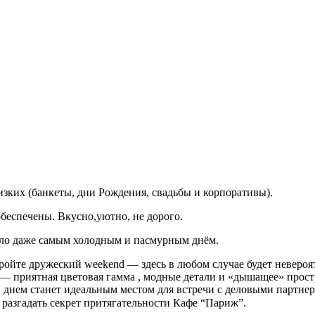
изких (банкеты, дни Рождения, свадьбы и корпоративы).
беспечены. Вкусно,уютно, не дорого.
село даже самым холодным и пасмурным днём.
тройте дружеский weekend — здесь в любом случае будет неверо
 — приятная цветовая гамма , модные детали и «дышащее» прост
 днем станет идеальным местом для встречи с деловыми партне
азгадать секрет притягательности Кафе “Париж”.