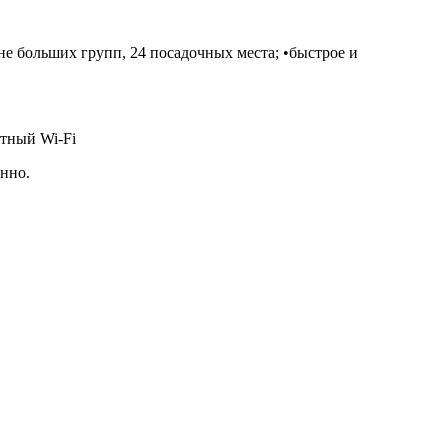
е больших групп, 24 посадочных места; •быстрое и
атный Wi-Fi
нно.