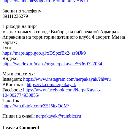
https://wa.me/message/HOENF4U4FVYNL1
Звони по телефону
89111236279
Приходи на пирс:
мы находимся в городе Выборг, на набережной Адмирала
Апраксина на территории яхтенного клуба Фаворит. Мы на
картах:
Гугл:
https://maps.app.goo.gl/xDSpzfEx24sz9fJk9
Яндекс:
https://yandex.ru/maps/org/nerpakayak/56369727034
Мы в соц.сетях:
Instagram:
https://www.instagram.com/nerpakayak/?hl=ru
ВКонтакте:
https://vk.com/nerpakayak
Facebook:
https://www.facebook.com/NerpaKayak-
104002774930855/
Тик-Ток
https://vm.tiktok.com/ZSJ5kxQdM/
Пиши на e-mail:
nerpakayak@rambler.ru
Leave a Comment