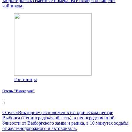
забронировать семейные номера. Все номера оснащены
чайником.
Гостиницы
Отель "Виктория"
5
Отель «Виктория» расположен в историческом центре
Выборга (Ленинградская область), в непосредственной
близости от Выборгского замка и рынка, в 10 минутах ходьбы
от железнодорожного и автовокзала.