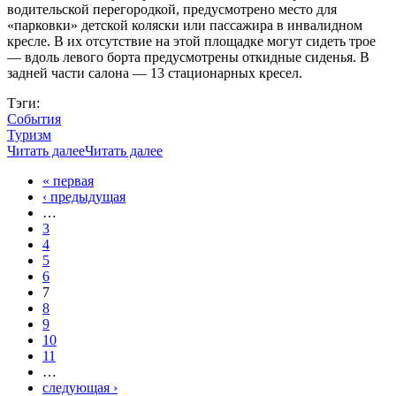
водительской перегородкой, предусмотрено место для
«парковки» детской коляски или пассажира в инвалидном
кресле. В их отсутствие на этой площадке могут сидеть трое
— вдоль левого борта предусмотрены откидные сиденья. В
задней части салона — 13 стационарных кресел.
Тэги:
События
Туризм
Читать далее
Читать далее
« первая
Страницы
‹ предыдущая
…
3
4
5
6
7
8
9
10
11
…
следующая ›